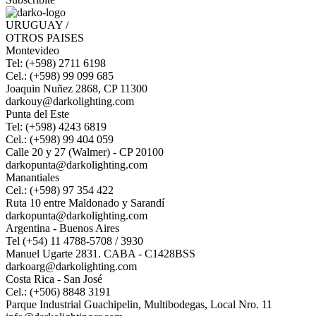
URUGUAY /
OTROS PAISES
Montevideo
Tel: (+598) 2711 6198
Cel.: (+598) 99 099 685
Joaquin Nuñez 2868, CP 11300
darkouy@darkolighting.com
Punta del Este
Tel: (+598) 4243 6819
Cel.: (+598) 99 404 059
Calle 20 y 27 (Walmer) - CP 20100
darkopunta@darkolighting.com
Manantiales
Cel.: (+598) 97 354 422
Ruta 10 entre Maldonado y Sarandí
darkopunta@darkolighting.com
Argentina - Buenos Aires
Tel (+54) 11 4788-5708 / 3930
Manuel Ugarte 2831. CABA - C1428BSS
darkoarg@darkolighting.com
Costa Rica - San José
Cel.: (+506) 8848 3191
Parque Industrial Guachipelin, Multibodegas, Local Nro. 11