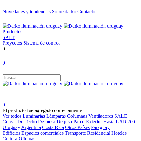
Novedades y tendencias
Sobre darko
Contacto
Productos
SALE
Proyectos
Sistema de control
0
0
0
El producto fue agregado correctamente
Ver todos
Luminarias
Lámparas
Columnas
Ventiladores
SALE
Colgar
De Techo
De mesa
De piso
Pared
Exterior
Hasta USD 200
Uruguay
Argentina
Costa Rica
Otros Países
Paraguay
Edificios
Espacios comerciales
Transporte
Residencial
Hoteles
Cultura
Oficinas