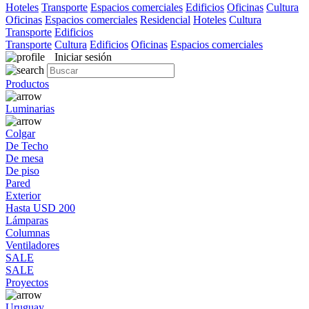
Hoteles
Transporte
Espacios comerciales
Edificios
Oficinas
Cultura
Oficinas
Espacios comerciales
Residencial
Hoteles
Cultura
Transporte
Edificios
Transporte
Cultura
Edificios
Oficinas
Espacios comerciales
Iniciar sesión
Productos
Luminarias
Colgar
De Techo
De mesa
De piso
Pared
Exterior
Hasta USD 200
Lámparas
Columnas
Ventiladores
SALE
SALE
Proyectos
Uruguay